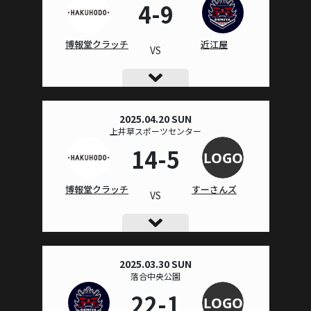
4-9
博報堂クラッチ
近江屋
VS
2025.04.20 SUN
上井草スポーツセンター
14-5
博報堂クラッチ
すーさんズ
VS
2025.03.30 SUN
落合中央公園
22-1