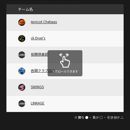
x x x x x x x x x x x x x x x x x x x x x x x x x x x x x x x x x x x x
チーム名
Apricot Chelseas
ck Diver's
有閑倶楽部
吉岡クラブOLD
スクロールできます
SWINGS
LINKAGE
※ 勝ち ● ・ 負け ○ ・ 引き分け △