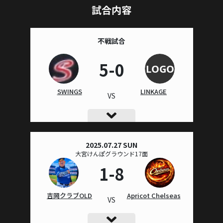
試合内容
不戦試合
5-0
SWINGS
LINKAGE
VS
2025.07.27 SUN
大宮けんぽグラウンド17面
1-8
吉岡クラブOLD
Apricot Chelseas
VS