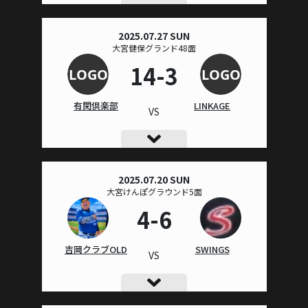
2025.07.27 SUN
大宮健保グランド48面
14-3
有閑倶楽部
LINKAGE
VS
2025.07.20 SUN
大宮けんぽグラウンド5面
4-6
吉岡クラブOLD
SWINGS
VS