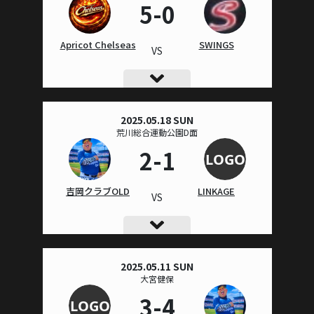
5-0
Apricot Chelseas
SWINGS
VS
2025.05.18 SUN
荒川総合運動公園D面
2-1
吉岡クラブOLD
LINKAGE
VS
2025.05.11 SUN
大宮健保
3-4