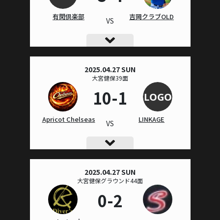
有閑倶楽部
吉岡クラブOLD
VS
2025.04.27 SUN
大宮健保39面
10-1
Apricot Chelseas
LINKAGE
VS
2025.04.27 SUN
大宮健保グラウンド44面
0-2