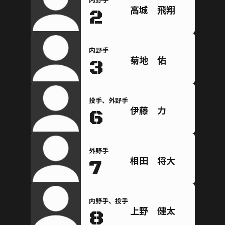
高城 飛翔
2
内野手
菊地 佑
3
投手、外野手
伊藤 力
6
外野手
相田 将大
7
内野手、投手
上野 健太
8