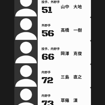
投手、外野手
山中 大地
51
外野手
高橋 一樹
56
投手、内野手
岡澤 克俊
66
内野手
三島 直之
72
内野手
草薙 漢
73