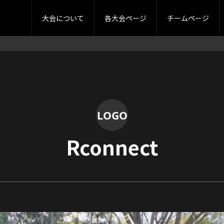
ーグ
審判
大会要項
グラウンド案内
4部リーグ
大会規約
チーム一覧
スプリングカップ
各種募集
過去大会成績
ログイン
TOPICS
サマーカップ
写真ギャラリ
お
大会について
各大会ページ
チームページ
Rconnect