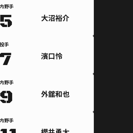
内野手
5
大沼裕介
投手
7
濱口怜
内野手
9
外舘和也
内野手
櫻井勇太