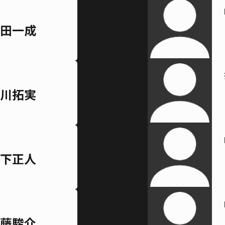
田一成
川拓実
下正人
藤駿介