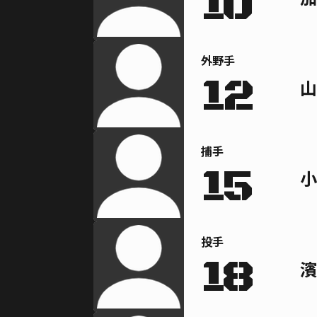
10
外野手
12
山
捕手
15
小
投手
18
濱