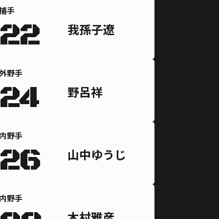
捕手
22
我孫子遼
外野手
24
野呂祥
内野手
26
山中ゆうじ
内野手
木村雅彦