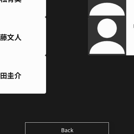
藤文人
田圭介
Back