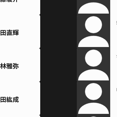
田直輝
林雅弥
田紘成