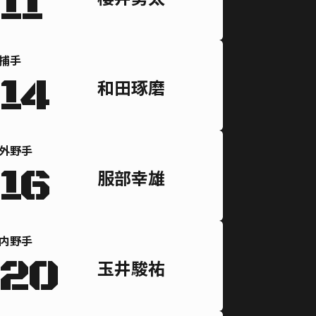
11
捕手
14
和田琢磨
外野手
16
服部幸雄
内野手
20
玉井駿祐