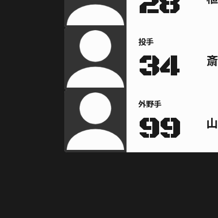
28
投手
34
斎
外野手
99
山