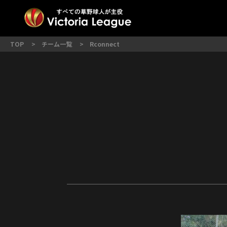
1部リーグ
2部リーグ
大会概要
3部リ
派遣
TOP
チーム一覧
Rconnect