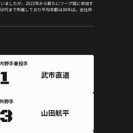
いましたが、2022年から新たにリーグ戦に参加す
50代まで所属しており平均年齢は30半ば。会社仲
内野手兼投手
1
武市直道
外野手
3
山田航平