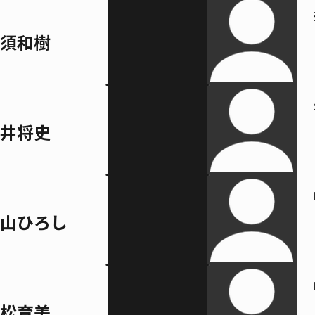
須和樹
井将史
山ひろし
松育美