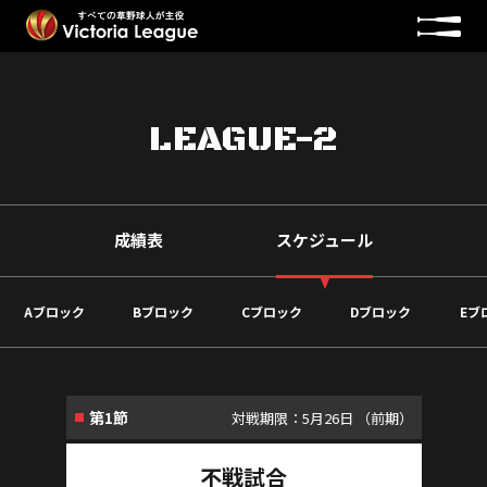
LEAGUE-2
成績表
スケジュール
Aブロック
Bブロック
Cブロック
Dブロック
Eブ
第1節
対戦期限：5月26日 （前期）
不戦試合