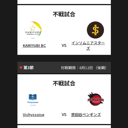
不戦試合
インソムニアスター
VS
KAMIYUBI BC
ズ
第3節
対戦期限：8月12日 （後期）
不戦試合
VS
Vichyssoise
世田谷ペンギンズ